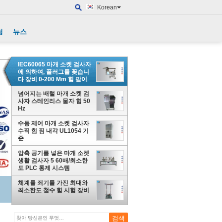
Korean
청
뉴스
IEC60065 마개 소켓 검사자
에 의하여, 플러그를 꽂습니
다 장비 0-200 Mm 힘 팔이
지시합니다
넘어지는 배럴 마개 소켓 검
사자 스테인리스 물자 힘 50
Hz
수동 제어 마개 소켓 검사자
수직 힘 짐 내각 UL1054 기
준
압축 공기를 넣은 마개 소켓
생활 검사자 5 60배/최소한
도 PLC 통제 시스템
체계를 죄기를 가진 최대와
최소한도 철수 힘 시험 장비