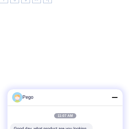
7
8
9
>>
>|
Pego
11:07 AM
Good day, what product are you looking 