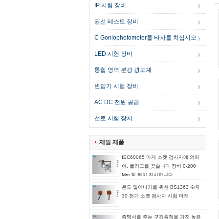
IP 시험 장비
권선 테스트 장비
C Goniophotometer를 타자를 치십시오
LED 시험 장비
통합 영역 분광 광도계
변압기 시험 장비
AC DC 전원 공급
선로 시험 장치
제일 제품
IEC60065 마개 소켓 검사자에 의하
여, 플러그를 꽂습니다 장비 0-200
Mm 힘 팔이 지시합니다
온도 일어나기를 위한 BS1363 숫자
30 전기 소켓 검사자 시험 마개
증명서를 주는 구경측정을 가진 높은