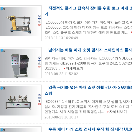
직접적인 플러그 접속식 장비를 위한 토크 마개 
기
IEC60065에 따라 접합기 여러가지 직접적인 플러그 접
IEC60065, 그것에 따라 디자인되는 토크 검사자는 소
조정 소켓 출구로 소개되기 위하여 예정된 핀으로 제...
2018-11-13 16:26:49
넘어지는 배럴 마개 소켓 검사자 스테인리스 물자 힘
넘어지는 배럴 마개 소켓 검사자는 IEC60884와 VDE0
험 기계는 GB2099.1-2008 항목의 요구에 24.2, GB2423.8,
BS1363...
자세히보기
2018-08-22 11:52:02
압축 공기를 넣은 마개 소켓 생활 검사자 5 60배/
스템
IEC60884-1 4 역 PLC 스위치 마개와 소켓 생활 검사자 1
십시오. 가정용 전기 제품과 유사한 기구의 로커 스위치, 황
연결기의 시효 시험을 위해 적당합니...
자세히보기
2018-08-23 16:18:17
수동 제어 마개 소켓 검사자 수직 힘 짐 내각 UL1