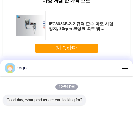
가장 저렴 한 가격 으로
IEC60335-2-2 규격 준수 마모 시험
장치, 30rpm 크랭크 속도 및
0.1m/min 연마포 벨트 속도, 전류 통
전 호스 시험용
계속하다
선로 시험 장치
더 많은 것
Pego
12:59 PM
468을 준수
IEC60335-2-2 규
IEC60335-2-2를
케이블 플렉싱 테
ISO 672
Good day, what product are you looking for?
루미늄 합
격 준수 마모 시험
준수하는 분쇄 시
스트 장치
준수, 자
 가진 1
장치, 30rpm 크랭
험 장치 1.5KN 최
IEC60245-2 및
블 시험용
험 장치
크 속도 및
대 분쇄 압력 및 전
IEC60227-1을 준
이퍼 마모
0.1m/min 연마포
류 운반 튜브의
수하여 기계적 강
치, 1500
벨트 속도, 전류 통
50mm/min 압력화
도 테스트를 위해
속도 및 29
전 호스 시험용
속도
0.33m/s
도
언어를 바꾸십시오
Korean