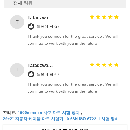
전체 리뷰
Tafadzwa Samu
T
도움이 됨 (2)
Thank you so much for the great service . We will
continue to work with you in the future
Tafadzwa Samu
T
도움이 됨 (6)
Thank you so much for the great service . We will
continue to work with you in the future
1500mm/min 사포 마모 시험 장치
꼬리표:
,
29±2° 자동차 케이블 마모 시험기
0.63N ISO 6722-1 시험 장비
,