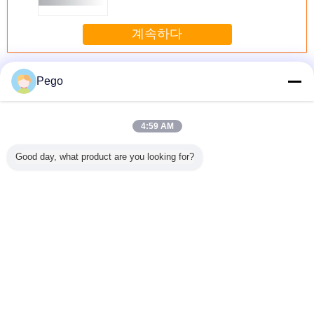
계속하다
플러그 소켓 시험기
더 많은 것
Pego
4:59 AM
어나기를
직접적인 플러그
넘어지는 배럴 마
압축 공기를 넣은
고 정밀 
Good day, what product are you looking for?
363 숫자
접속식 장비를 위
개 소켓 검사자 스
마개 소켓 생활 검
켓 검
 소켓 검사
한 토크 마개 소켓
테인리스 물자 힘
사자 5 60배/최소
험 마개
검사자 다른 접합
50 Hz
한도 PLC 통제 시
기
스템
언어를 바꾸십시오
Korean
홈
|
우리에 대하여
|
연락주세요
|
사이트맵
|
Privacy Policy