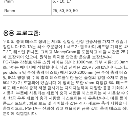
r/mm
6, - 10, 17
R/mm
25, 50, 50, 50
응용 프로그램:
우리의 충격 테스트 장비는 제3의 실험실 산정 인증서를 가지고 있습니
장합니다.PG-TA는 최소 주문량이 1 세트가 필요하며 세트당 가격은 USD
T / T, 웨스턴 유니온, 그리고 MoneyGram를 포함하고 배달 시간은 
에 포장되어 있으며, 원하는 위치로 안전한 운송을 보장합니다..
PG-TA는 강철로 만든 스윙 파이프 (길이: 1000mm, 외부 지름: 15.9mm
초과하는 에너지에 적합합니다. 작업 전력은 220V / 50Hz입니다.그리고
pendulum 및 수직 충격 테스트) 에서 200-2300mm (공 수직 충격 테스트
및 IK11 팽창 및 수직 충격 테스트를위한 높은 품질의 강철 소재로 만들어진 충격 요
50J * 2) 가 포함되어 있습니다.이 장비는 또한 r/mm 측정값 6의 테스트를
페고 테스터의 충격 저항 검사기는 다재다능하며 다양한 응용 기회와 
자동차 부품에 사용되는 재료의 충격 저항을 테스트하는 데 사용할 수 있습니
한 항공 우주 재료의 충격 저항을 테스트하는 데 유용합니다. 예를 들어 
콘크리트또한, 회로 보드 및 케이블과 같은 전자 재료는 충격 저항을 테
총체적으로, PG-TA는 신뢰성 있고 효율적인 금속 샬피 충격 테스트 
분야에 적합합니다.