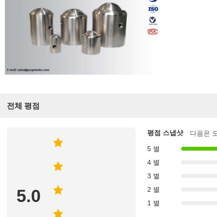
전체 평점
평점 스냅샷
다음은 
5 별
4 별
3 별
2 별
5.0
1 별