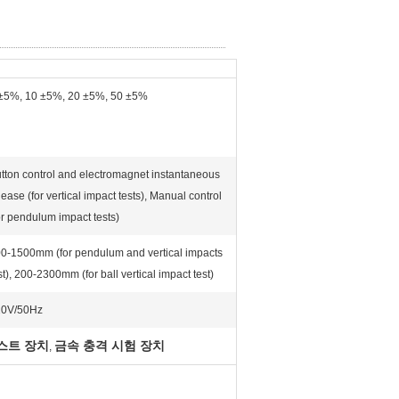
±5%, 10 ±5%, 20 ±5%, 50 ±5%
tton control and electromagnet instantaneous
lease (for vertical impact tests), Manual control
or pendulum impact tests)
0-1500mm (for pendulum and vertical impacts
st), 200-2300mm (for ball vertical impact test)
20V/50Hz
스트 장치
금속 충격 시험 장치
,