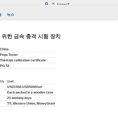
Korean
청
뉴스
를 위한 금속 충격 시험 장치
China
Pego Tester
Third-lab calibration certificate
PG-TA
ity:
1set
USD1500-USD5000/set
Each packed in a wooden case
25 working days
T/T, Western Union, MoneyGram