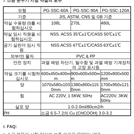
소금 분무기 시험 약실의
모수
5.
모형
PG-SSC-60A
PG-SSC-90A
PG-SSC-120A
기준
JIS, ASTM, CNS 및 GB 기준
약실 수용량 (l)를 시
108L
270L
480L
험하십시오
약실 임시 직원을 시
NSS. ACSS 35℃±1℃/CASS 50℃±1℃
험하십시오.
공기 실린더 임시 직
NSS.ACSS 47℃±1℃/CASS 63℃±1℃
원.
외부/안 물자
PVC & PP
안전 장치
과열 예방 차단기, 탈수함 및 과열 예방 기계장치
의 고장 표시등
약실 크기를 시험하
600x450x400m
900x600x500m
1200x800x500
십시오
m
m
mm
양
1070x580x103
1380x800x115
1700x950x121
0mm
0mm
0mm
힘
AC 220V, 1.5KW, 50Hz
AC220V, 3KW,
50Hz
살포 양
1.0-2.0ml/80cm2/h
PH
소금 6.5-7.2의 Cu (CHCOOH) 3.0-3.2
FAQ:
6.