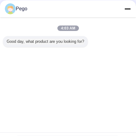
환경 시험 장비
더 많은 것
Pego
4:03 AM
스 턴테이
소형 물분사 분사
IEC60598 방수 환
스테인리스 환경
ISO20653
Good day, what product are you looking for?
진 AC
구 검사자 금관 악
경 시험 장비는 옥
시험 장비
제트 분사
제트기 증거
기 물자 0에서 0.25
외 점화에 적용합
IEC60695-10-2 공
버
험 장비
Mpa 압력 계기
니다
압력 시험 기구
언어를 바꾸십시오
Korean
홈
|
우리에 대하여
|
연락주세요
|
사이트맵
|
Privacy Policy
탁상용 전망
Copyright © 2018 - 2026 Pego Electronics (Yi Chun) Company Limited.
All rights reserved.