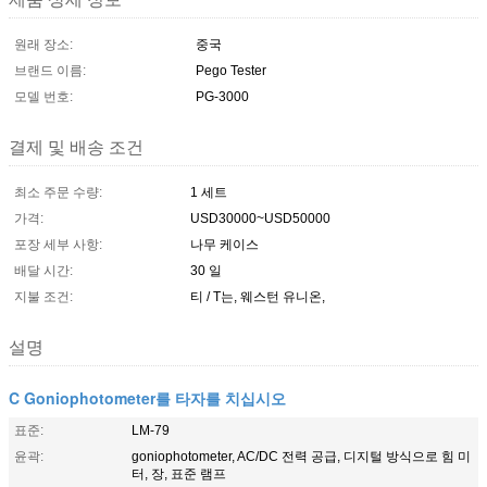
원래 장소:
중국
브랜드 이름:
Pego Tester
모델 번호:
PG-3000
결제 및 배송 조건
최소 주문 수량:
1 세트
가격:
USD30000~USD50000
포장 세부 사항:
나무 케이스
배달 시간:
30 일
지불 조건:
티 / T는, 웨스턴 유니온,
설명
C Goniophotometer를 타자를 치십시오
표준:
LM-79
윤곽:
goniophotometer, AC/DC 전력 공급, 디지털 방식으로 힘 미
터, 장, 표준 램프