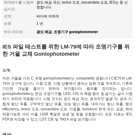
매개변수를 시험하
광도 배급 곡선, isolux 도표, isocandela 도표, IES는 등 신
청합니다.
십시오:
선적:
바다에 의하여
보증:
1 년
광도 배급
조명기구 goniophotometer
하이 라이트:
,
IES 파일 테스트를 위한 LM-79에 따라 조명기구를 위
한 거울 교체 Goniophotometer
소개:
자전 거울을 가진 C 유형 goniophotometer는 completetly 응합니다 CIE70와 LM-
79의 요구에 입니다. 시험 도중, 시험 상황에서 램프는 점화 것을 계속하고, 기류에
기인한 과실을 줄이기 위하여 유지합니다 램프를 정지되는 입니다.
goniophotometer는 온갖 조명기구를, LED, CFL의 백열 램프 등 숨기는 같이 시험
하기 위하여 적용됩니다. 시험 모수는 광도 배급 곡선, 효과적인 발광 각, 광속 각,
합계 빛난 유출, 구역적인 빛난 유출, 상승 빛난 유출, 내려가는 빛난 유출, 램프
effeciency, isolux 도표, isocandala 도표, 이용률, lumiance 한계 곡선, 섬광, 최대
허용가능한 거리 비율, UGR 획일한 섬광 및 등을 포함합니다. 모든 자료는 IES,
PDF로 저장될 수 있고, LDT, CIE 및 TM14 파일 능가합니다.
명세: