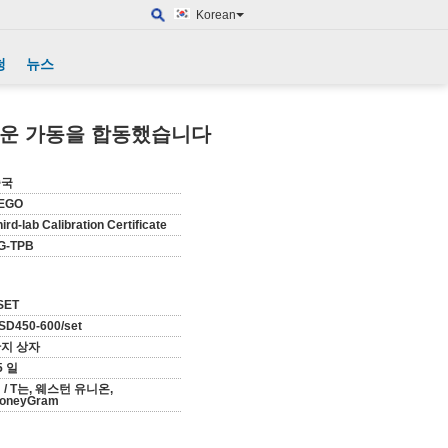
Korean
청
뉴스
B 쉬운 가동을 합동했습니다
중국
EGO
ird-lab Calibration Certificate
G-TPB
SET
SD450-600/set
지 상자
5 일
 / T는, 웨스턴 유니온,
oneyGram