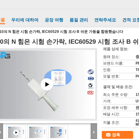
제품
우리에 대하여
공장 여행
품질 관리
연락주세요
견적 요
10의 N 힘은 시험 손가락, IEC60529 시험 조사 B 쉬운 가동을 합동했습니다
10의 N 힘은 시험 손가락, IEC60529 시험 조사 
제품 상세 정보:
원래 장소:
브랜드 이름:
P
인증:
Th
모델 번호:
P
결제 및 배송 조건:
최소 주문 수량:
1
가격:
U
포장 세부 사항:
판
배달 시간:
1
티
지불 조건:
M
접촉