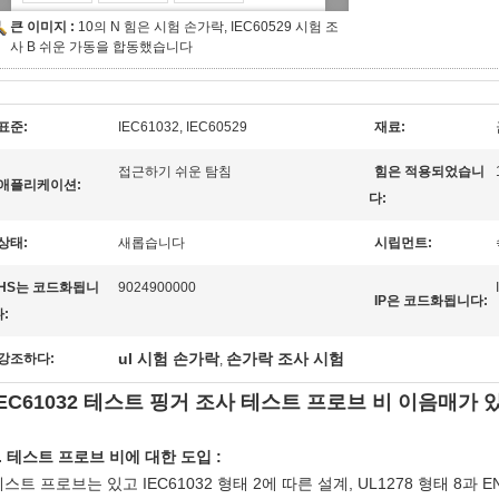
큰 이미지 :
10의 N 힘은 시험 손가락, IEC60529 시험 조
사 B 쉬운 가동을 합동했습니다
표준:
IEC61032, IEC60529
재료:
접근하기 쉬운 탐침
힘은 적용되었습니
애플리케이션:
다:
상태:
새롭습니다
시립먼트:
HS는 코드화됩니
9024900000
IP은 코드화됩니다:
:
ul 시험 손가락
손가락 조사 시험
강조하다:
,
IEC61032 테스트 핑거 조사 테스트 프로브 비 이음매가 
. 테스트 프로브 비에 대한 도입 :
스트 프로브는 있고 IEC61032 형태 2에 따른 설계, UL1278 형태 8과 E