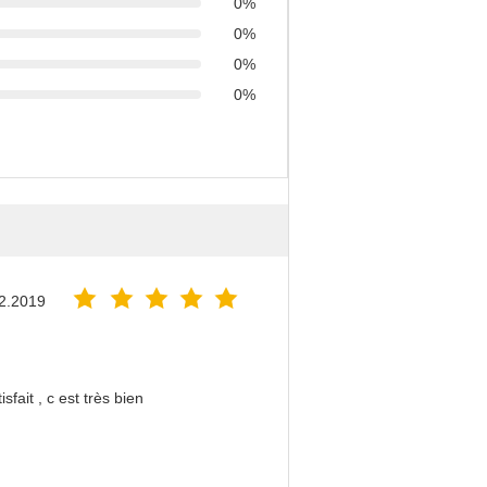
0%
0%
0%
0%
2.2019
sfait , c est très bien