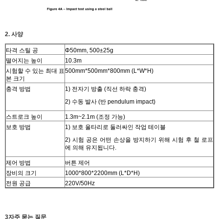
2. 사양
타격 스틸 공
Φ50mm, 500±25g
떨어지는 높이
10.3m
시험할 수 있는 최대 표
500mm*500mm*800mm (L*W*H)
본 크기
충격 방법
1) 전자기 방출 (직선 하락 충격)
2) 수동 발사 (반 pendulum impact)
스트로크 높이
1.3m~2.1m (조정 가능)
보호 방법
1) 보호 울타리로 둘러싸인 작업 테이블
2) 시험 공은 어떤 손상을 방지하기 위해 시험 후 철 로프
에 의해 유지됩니다.
제어 방법
버튼 제어
장비의 크기
1000*800*2200mm (L*D*H)
전원 공급
220V/50Hz
3자주 묻는 질문