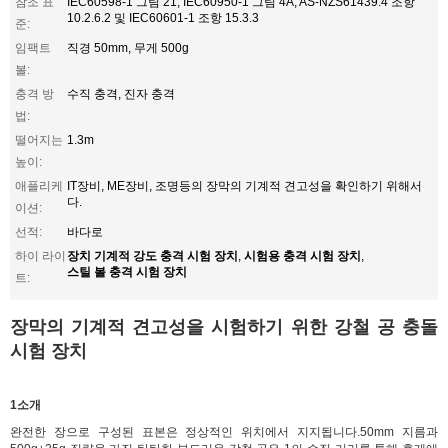
참조 표
IEC60598-1 그림 21, IEC60950-1 그림 4A, AS-NZS61439.4 조항
10.2.6.2 및 IEC60601-1 조항 15.3.3
준:
임팩트
직경 50mm, 무게 500g
볼:
충격 방
수직 충격, 진자 충격
법:
떨어지는
1.3m
높이:
애플리케
IT장비, ME장비, 조명등의 장막의 기계적 견고성을 확인하기 위해서
다.
이션:
선적:
바다로
장치 기계적 강도 충격 시험 장치
시험용 충격 시험 장치
하이 라이
,
,
스틸 볼 충격 시험 장치
트:
장막의 기계적 견고성을 시험하기 위한 강철 공 충돌
시험 장치
1소개
완전한 장으로 구성된 표본은 정상적인 위치에서 지지됩니다.50mm 지름과