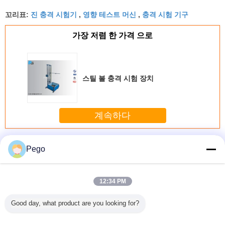
진 충격 시험기
영향 테스트 머신
충격 시험 기구
꼬리표:
,
,
가장 저렴 한 가격 으로
스틸 볼 충격 시험 장치
계속하다
충격 시험 장비
더 많은 것
Pego
12:34 PM
IK11 해머
단일 스프링 망치
전자석 릴리스 수
LCD 터치스크린을
스틸 볼 
Good day, what product are you looking for?
험 장비
충격 시험 장비
직 충격 시험기
가진 디지털 방식
장
으로 샤르피 충격
시험 장비 50° 각