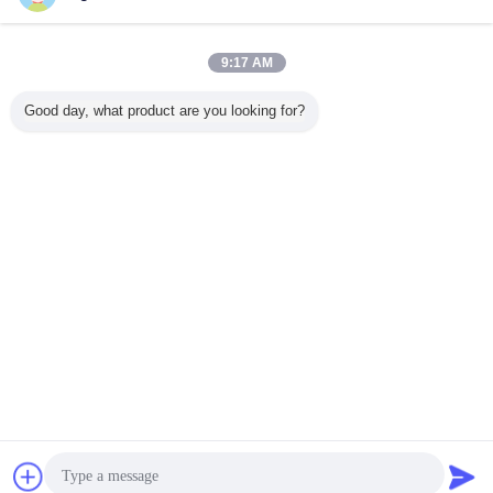
지금 문의
반항 전압 전기 안전 시험 장비 10KV 산출 50Hz/60Hz
9:17 AM
파
지금 문의
Good day, what product are you looking for?
5 / 10
언어를 바꾸십시오
Korean
홈
|
우리에 대하여
|
연락주세요
|
사이트맵
|
Privacy Policy
탁상용 전망
Copyright © 2018 - 2026 Pego Electronics (Yi Chun) Company Limited.
All rights reserved.
잡담
견적 요청