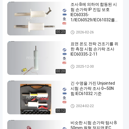
조사 B에 의하여 합동된 시
험 손가락 IP 진입 보호
IEC60335-
1/IEC60529/IEC61032를
시험하십시오
IP 시험 장비
00:25
2026-02-26
표면 온도 전락 건조기를 위
한 측정 시험 손가락 조사
IEC60335-2-11
손가락 조사를 시험하십시오
2025-12-30
00:20
긴 수명을 가진 Unjointed
시험 손가락 조사 0~50N
힘 IEC61032 기준
손가락 조사를 시험하십시오
2024-02-22
00:12
비슷한 시험 손가락 탐사 B
50mm 원형 정지면 IEC