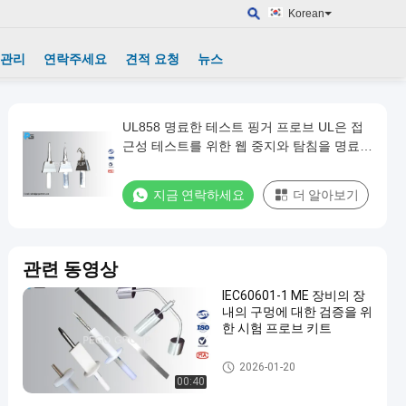
Korean
 관리
연락주세요
견적 요청
뉴스
UL858 명료한 테스트 핑거 프로브 UL은 접
근성 테스트를 위한 웹 중지와 탐침을 명료하
게 표현했습니다
지금 연락하세요
더 알아보기
관련 동영상
IEC60601-1 ME 장비의 장
내의 구멍에 대한 검증을 위
한 시험 프로브 키트
손가락 조사를 시험하십시오
2026-01-20
00:40